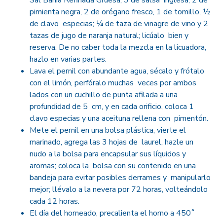
Sal Bahía Refinada Gruesa, 3 de salsa inglesa, 2 de
pimienta negra, 2 de orégano fresco, 1 de tomillo, ½
de clavo especias; ¼ de taza de vinagre de vino y 2
tazas de jugo de naranja natural; licúalo bien y
reserva. De no caber toda la mezcla en la licuadora,
hazlo en varias partes.
Lava el pernil con abundante agua, sécalo y frótalo
con el limón, perfóralo muchas veces por ambos
lados con un cuchillo de punta afilada a una
profundidad de 5 cm, y en cada orificio, coloca 1
clavo especias y una aceituna rellena con pimentón.
Mete el pernil en una bolsa plástica, vierte el
marinado, agrega las 3 hojas de laurel, hazle un
nudo a la bolsa para encapsular sus líquidos y
aromas; coloca la bolsa con su contenido en una
bandeja para evitar posibles derrames y manipularlo
mejor; llévalo a la nevera por 72 horas, volteándolo
cada 12 horas.
El día del horneado, precalienta el horno a 450˚