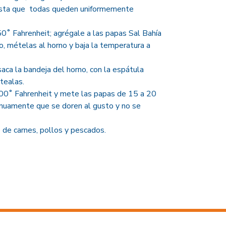
hasta que todas queden uniformemente
50˚ Fahrenheit; agrégale a las papas Sal Bahía
, mételas al horno y baja la temperatura a
aca la bandeja del horno, con la espátula
tealas.
500˚ Fahrenheit y mete las papas de 15 a 20
inuamente que se doren al gusto y no se
de carnes, pollos y pescados.