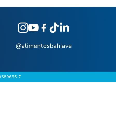
@alimentosbahiave
-29589655-7