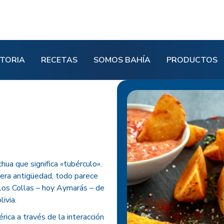
STORIA
RECETAS
SOMOS BAHÍA
PRODUCTOS
hua que significa «tubérculo».
dera antigüedad, todo parece
 los Collas – hoy Aymarás – de
ivia.
rica a través de la interacción