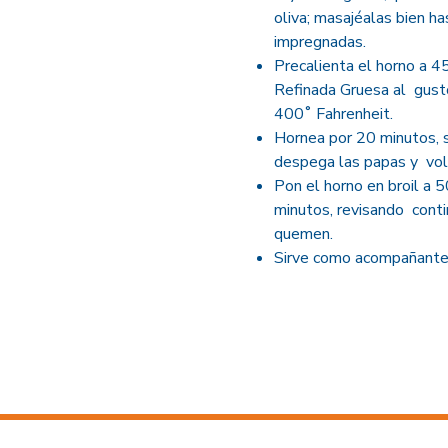
oliva; masajéalas bien 
impregnadas.
Precalienta el horno a 4
Refinada Gruesa al gusto
400˚ Fahrenheit.
Hornea por 20 minutos, s
despega las papas y vol
Pon el horno en broil a 
minutos, revisando cont
quemen.
Sirve como acompañante 