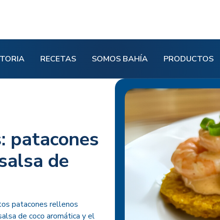
STORIA
RECETAS
SOMOS BAHÍA
PRODUCTOS
s: patacones
salsa de
stos patacones rellenos
salsa de coco aromática y el